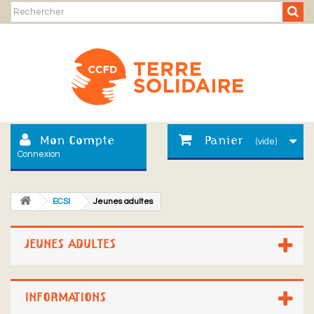
Mon Compte
Panier
(vide)
Connexion
ECSI
Jeunes adultes
JEUNES ADULTES
INFORMATIONS