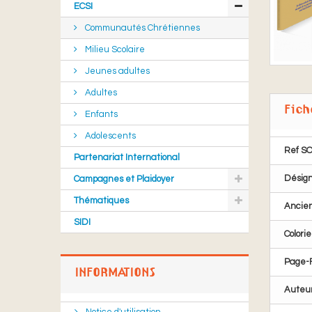
ECSI
Communautés Chrétiennes
Milieu Scolaire
Jeunes adultes
Adultes
Fich
Enfants
Adolescents
Ref S
Partenariat International
Désign
Campagnes et Plaidoyer
Thématiques
Ancie
SIDI
Colorie
Page-
INFORMATIONS
Auteu