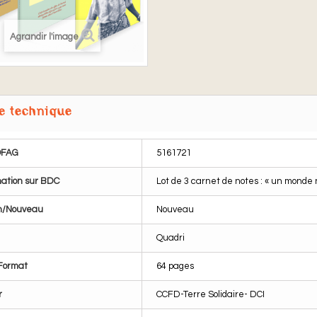
Agrandir l'image
e technique
OFAG
5161721
ation sur BDC
Lot de 3 carnet de notes : « un monde 
n/Nouveau
Nouveau
Quadri
Format
64 pages
r
CCFD-Terre Solidaire- DCI