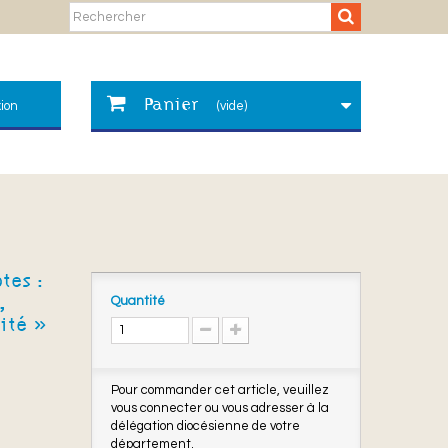
Panier
ion
(vide)
tes :
Quantité
,
ité »
Pour commander cet article, veuillez
vous connecter ou vous adresser à la
délégation diocésienne de votre
département.