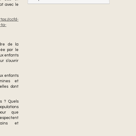
iat avec le
ttps://ccfd-
-ta-
adre de la
iée par le
ux enfants
ur s’ouvrir
aux enfants
mines et
elles dont
es ? Quels
pulations
pour que
spectent
mains et