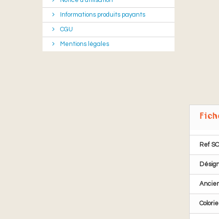
Notice d'utilisation
Informations produits payants
CGU
Mentions légales
Fich
Ref S
Désign
Ancie
Colorie