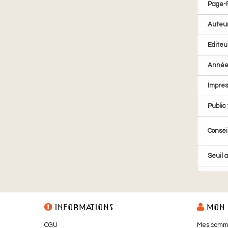
Page-
Auteu
Editeu
Anné
Impre
Public 
Conseil
Seuil 
INFORMATIONS
MON 
CGU
Mes comm