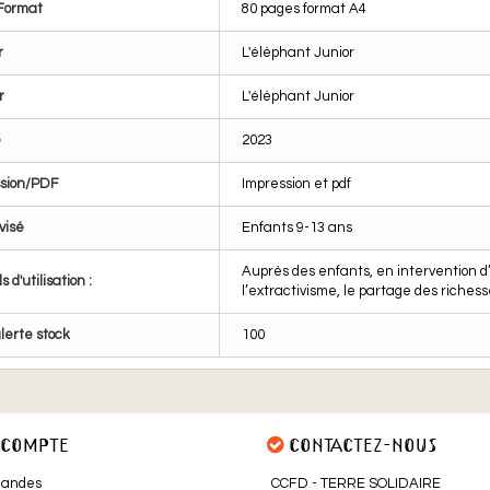
Format
80 pages format A4
r
L'éléphant Junior
r
L'éléphant Junior
e
2023
ssion/PDF
Impression et pdf
visé
Enfants 9-13 ans
Auprès des enfants, en intervention d’
s d'utilisation :
l’extractivisme, le partage des riches
alerte stock
100
COMPTE
CONTACTEZ-NOUS
andes
CCFD - TERRE SOLIDAIRE