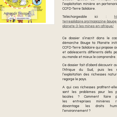
l’exploitation minière en partenar
CCFD-Terre Solidaire.
Agrandir l'image
Téléchargeable ici :
h
terresolidaire.org/magazine-bouge
planete-3-les-mines-en-afrique/
Ce dossier s’inscrit dans le c
démarche Bouge ta Planète init
CCFD-Terre Solidaire qui propose a
et adolescents différents défis po
au monde et mieux le comprendre.
Ce dossier fait d’abord découvrir 
l’Afrique du Sud, puis les 
l’exploitation des richesses natur
regorge le pays.
A qui ces richesses profitent-ell
sont les problèmes pour les po
locales ? Comment faire 
les entreprises minières re
davantage les droits hu
l’environnement ?