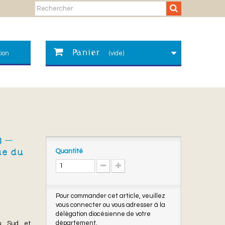
Panier
ion
(vide)
8 –
Quantité
ue du
Pour commander cet article, veuillez
vous connecter ou vous adresser à la
délégation diocésienne de votre
département.
du Sud et