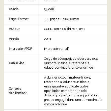
Colorie
Quadri
Page-Format
190 pages - 190x260mm
Auteur
CCFD-Terre Solidaire / DMC
Année
2024
Impression/PDF
Impression et pdf
Ce guide pédagogique s’adresse aux
Public visé
animateur·trice·s, référent·e·s,
éducateur·trice·s, enseignant·e·s
A donner aux animateur·trice·s,
référent·e·s, éducateur·trice·s,
enseignant·e·s ou toute autre
Conseils
appellation conférant un rôle
d'utilisation :
d’accompagnement par rapport à un
groupe engagé dans une démarche de
voyage solidaire