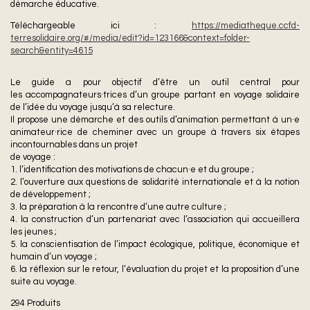
démarche éducative.
Téléchargeable ici :
https://mediatheque.ccfd-
terresolidaire.org/#/media/edit?id=123166&context=folder-
search&entity=4615
Le guide a pour objectif d’être un outil central pour
les accompagnateurs·trices d’un groupe partant en voyage solidaire
de l’idée du voyage jusqu’à sa relecture.
Il propose une démarche et des outils d’animation permettant à un·e
animateur·rice de cheminer avec un groupe à travers six étapes
incontournables dans un projet
de voyage :
1. l’identification des motivations de chacun·e et du groupe ;
2. l’ouverture aux questions de solidarité internationale et à la notion
de développement ;
3. la préparation à la rencontre d’une autre culture ;
4. la construction d’un partenariat avec l’association qui accueillera
les jeunes ;
5. la conscientisation de l’impact écologique, politique, économique et
humain d’un voyage ;
6. la réflexion sur le retour, l’évaluation du projet et la proposition d’une
suite au voyage.
294
Produits