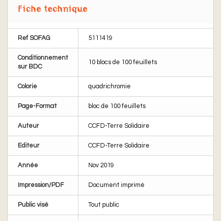
Fiche technique
Ref SOFAG
5111419
Conditionnement
10 blocs de 100 feuillets
sur BDC
Colorie
quadrichromie
Page-Format
bloc de 100 feuillets
Auteur
CCFD-Terre Solidaire
Editeur
CCFD-Terre Solidaire
Année
Nov 2019
Impression/PDF
Document imprimé
Public visé
Tout public