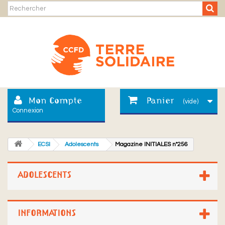
Mon Compte
Panier
(vide)
Connexion
ECSI
Adolescents
Magazine INITIALES n°256
ADOLESCENTS
INFORMATIONS