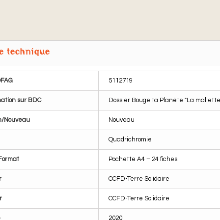
e technique
OFAG
5112719
ation sur BDC
Dossier Bouge ta Planète "La mallett
n/Nouveau
Nouveau
Quadrichromie
Format
Pochette A4 – 24 fiches
r
CCFD-Terre Solidaire
r
CCFD-Terre Solidaire
e
2020