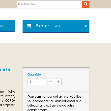
Panier
ion
(vide)
nète -
Quantité
ne fiche
eur.trice,
Pour commander cet article, veuillez
 le CCFD-
vous connecter ou vous adresser à la
 à proposer
délégation diocésienne de votre
département.