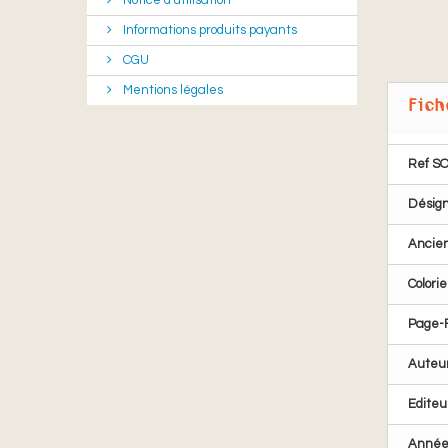
Notice d'utilisation
Informations produits payants
CGU
Mentions légales
Fich
Ref S
Désign
Ancie
Colorie
Page-
Auteu
Editeu
Anné