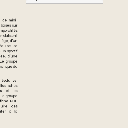
n de mini-
, basés sur
mporalités
 mobilisent
llège, d’un
 équipe se
lub sportif
née, d’une
 Le groupe
ématique du
volutive.
les fiches
s, et les
 le groupe
 fiche PDF
duire ces
uter à la